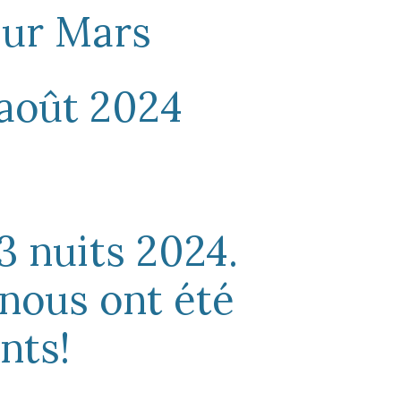
sur Mars
août
202
4
3 nuits 2024.
 nous ont été
nts!