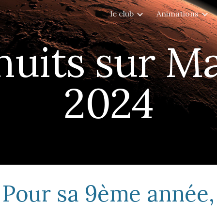
le club
Animations
ip to main content
Skip to navigat
nuits sur M
202
4
Pour sa
9
ème année,