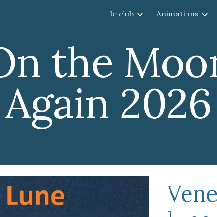
le club
Animations
ip to main content
Skip to navigat
On the Moo
Again 2026
Vene