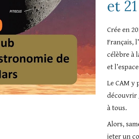
et 21
Crée en 2
Français,
célèbre à l
et l’espac
Le CAM y p
découvrir 
à tous.
Alors, sam
jeter un c