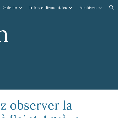
Galerie
Infos et liens utiles
Archives
ion
n
z observer la