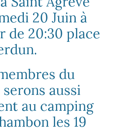
 à Saint Agrève
amedi 20 Juin à
ir de 20:30 place
erdun.
membres du
serons aussi
ent au camping
hambon les 19